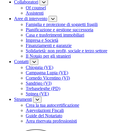
Collaboratori
Of counsel
Assistenti
Aree di intervento
Famiglia e protezione di soggetti fragili
Pianificazione e gestione successoria
Casa e trasferimenti immobiliari
Impresa e Società
Finanziamenti e garanzie
Solidarietà: non profit, sociale e terzo settore
Il Notaio per gli stranieri
Contatti
Chioggia (VE)
Campagna Lupia (VE)
Cornedo Vicentino (VI)
Sandrigo (VI)
Trebaseleghe (PD)
Spinea (VE)
Strumenti
Crea la tua autocertificazione
Agevolazioni Fiscali
Guide del Notariato
Area riservata professionisti