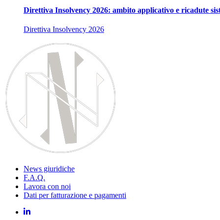
Direttiva Insolvency 2026: ambito applicativo e ricadute si
Direttiva Insolvency 2026
News giuridiche
F.A.Q.
Lavora con noi
Dati per fatturazione e pagamenti