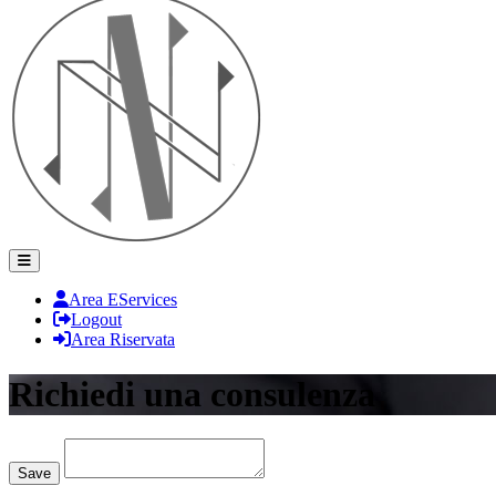
Area EServices
Logout
Area Riservata
Richiedi una consulenza
Loading...
Save