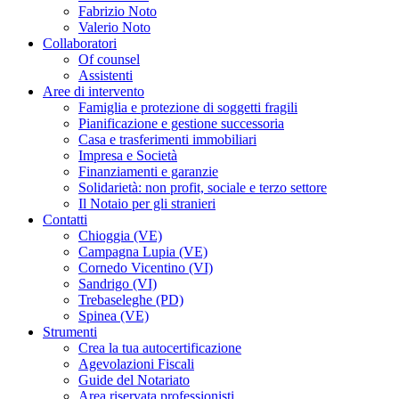
Fabrizio Noto
Valerio Noto
Collaboratori
Of counsel
Assistenti
Aree di intervento
Famiglia e protezione di soggetti fragili
Pianificazione e gestione successoria
Casa e trasferimenti immobiliari
Impresa e Società
Finanziamenti e garanzie
Solidarietà: non profit, sociale e terzo settore
Il Notaio per gli stranieri
Contatti
Chioggia (VE)
Campagna Lupia (VE)
Cornedo Vicentino (VI)
Sandrigo (VI)
Trebaseleghe (PD)
Spinea (VE)
Strumenti
Crea la tua autocertificazione
Agevolazioni Fiscali
Guide del Notariato
Area riservata professionisti