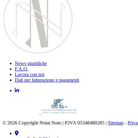
News giuridiche
F.A.Q.
Lavora con noi
Dati per fatturazione e pagamenti
© 2026 Copyright Notai Noto | P.IVA 05348480285 |
Sitemap
-
Priv