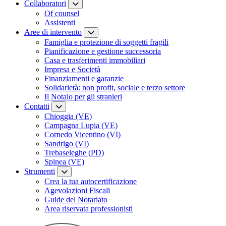
Collaboratori
Of counsel
Assistenti
Aree di intervento
Famiglia e protezione di soggetti fragili
Pianificazione e gestione successoria
Casa e trasferimenti immobiliari
Impresa e Società
Finanziamenti e garanzie
Solidarietà: non profit, sociale e terzo settore
Il Notaio per gli stranieri
Contatti
Chioggia (VE)
Campagna Lupia (VE)
Cornedo Vicentino (VI)
Sandrigo (VI)
Trebaseleghe (PD)
Spinea (VE)
Strumenti
Crea la tua autocertificazione
Agevolazioni Fiscali
Guide del Notariato
Area riservata professionisti