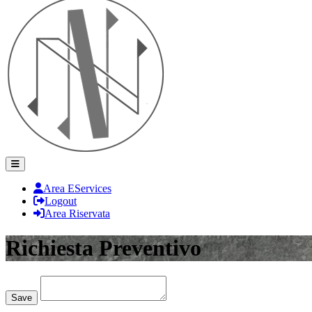
Area EServices
Logout
Area Riservata
Richiesta Preventivo
Loading...
Save